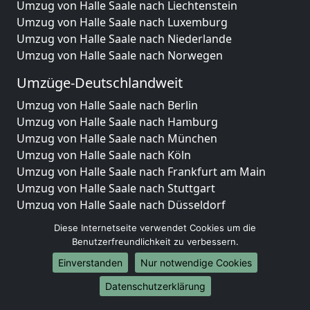
Umzug von Halle Saale nach Liechtenstein
Umzug von Halle Saale nach Luxemburg
Umzug von Halle Saale nach Niederlande
Umzug von Halle Saale nach Norwegen
Umzüge-Deutschlandweit
Umzug von Halle Saale nach Berlin
Umzug von Halle Saale nach Hamburg
Umzug von Halle Saale nach München
Umzug von Halle Saale nach Köln
Umzug von Halle Saale nach Frankfurt am Main
Umzug von Halle Saale nach Stuttgart
Umzug von Halle Saale nach Düsseldorf
Umzug von Halle Saale nach Leipzig
Diese Internetseite verwendet Cookies um die
Umzug von Halle Saale nach Dortmund
Benutzerfreundlichkeit zu verbessern.
Umzug von Halle Saale nach Essen
Einverstanden
Nur notwendige Cookies
Umzug von Halle Saale nach Bremen
Umzug von Halle Saale nach Dresden
Datenschutzerklärung
Umzug von Halle Saale nach Hannover