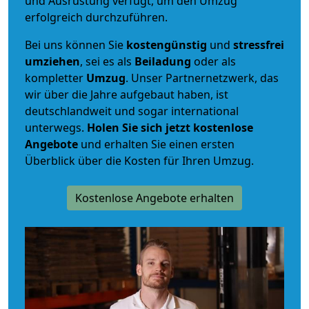
und Ausrüstung verfügt, um den Umzug
erfolgreich durchzuführen.
Bei uns können Sie
kostengünstig
und
stressfrei
umziehen
, sei es als
Beiladung
oder als
kompletter
Umzug
. Unser Partnernetzwerk, das
wir über die Jahre aufgebaut haben, ist
deutschlandweit und sogar international
unterwegs.
Holen Sie sich jetzt kostenlose
Angebote
und erhalten Sie einen ersten
Überblick über die Kosten für Ihren Umzug.
Kostenlose Angebote erhalten