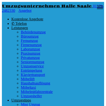
Umzugsunternehmen Halle Saale
01579-
2482330
Angebot
Kostenlose Angebote
✆ Telefon
Leistungen
Behördenumzug
Büroumzug
Fernumzug
Firmenumzug
Laborumzug
Praxisumzug
Privatumzug
Seniorenumzug
Umzugsservice
Entrümpelung
Klaviertransport
Möbellift
Haushaltsauflösung
Möbeltaxi
Möbelmitfahrzentrale
Umzugshelfer
Umzugstipps
Mini Umzug