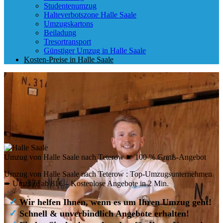
Studentenumzug
Halteverbotszone Halle Saale
Umzugskartons
Beiladung
Tresortransport
Günstiger Umzug in Halle Saale
Kosten-Preise in Halle Saale
Umzug von Halle Saale nach Teterow ☛ 100 % Gratis-Angebot
Umzug von Halle Saale nach Teterow : Top-Umzugsunternehmen
➨ Umzüge ab 81€ – Kostenlose Angebote in 2 Min.
✓
Wir helfen Ihnen, wenn es um Ihren Umzug geht!
✓
Schnell & unverbindlich Angebote erhalten!