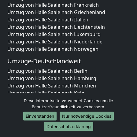
Umzug von Halle Saale nach Frankreich
Umzug von Halle Saale nach Griechenland
Umzug von Halle Saale nach Italien
Umzug von Halle Saale nach Liechtenstein
Umzug von Halle Saale nach Luxemburg
Umzug von Halle Saale nach Niederlande
Umzug von Halle Saale nach Norwegen
Umzüge-Deutschlandweit
Umzug von Halle Saale nach Berlin
Umzug von Halle Saale nach Hamburg
Umzug von Halle Saale nach München
Umzug von Halle Saale nach Köln
Umzug von Halle Saale nach Frankfurt am Main
Diese Internetseite verwendet Cookies um die
Umzug von Halle Saale nach Stuttgart
Benutzerfreundlichkeit zu verbessern.
Umzug von Halle Saale nach Düsseldorf
Einverstanden
Nur notwendige Cookies
Umzug von Halle Saale nach Leipzig
Datenschutzerklärung
Umzug von Halle Saale nach Dortmund
Umzug von Halle Saale nach Essen