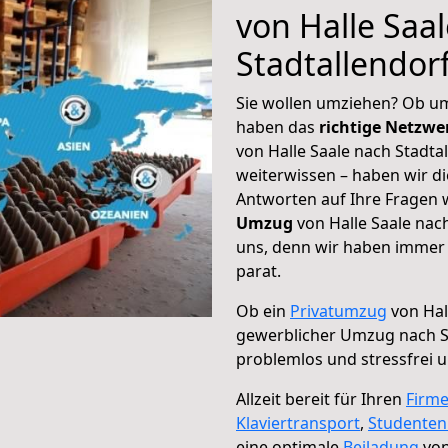
von Halle Saa
Stadtallendor
Sie wollen umziehen? Ob um
haben das
richtige Netzw
von Halle Saale nach Stadta
weiterwissen – haben wir di
Antworten auf Ihre Fragen 
Umzug
von Halle Saale nach
uns, denn wir haben immer 
parat.
Ob ein
Privatumzug
von Hal
gewerblicher Umzug nach S
problemlos und stressfrei 
Allzeit bereit für Ihren
Firm
Klaviertransport
,
Studente
eine optimale
Beiladung
von