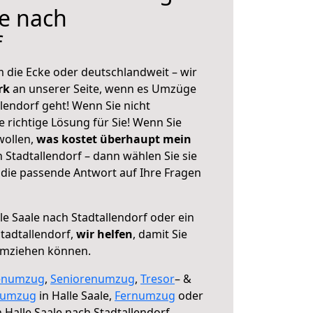
le nach
f
 die Ecke oder deutschlandweit – wir
erk
an unserer Seite, wenn es Umzüge
llendorf geht! Wenn Sie nicht
e richtige Lösung für Sie! Wenn Sie
wollen,
was kostet überhaupt mein
 Stadtallendorf – dann wählen Sie sie
die passende Antwort auf Ihre Fragen
le Saale nach Stadtallendorf oder ein
tadtallendorf,
wir helfen
, damit Sie
umziehen können.
enumzug
,
Seniorenumzug
,
Tresor
– &
numzug
in Halle Saale,
Fernumzug
oder
 Halle Saale nach Stadtallendorf.