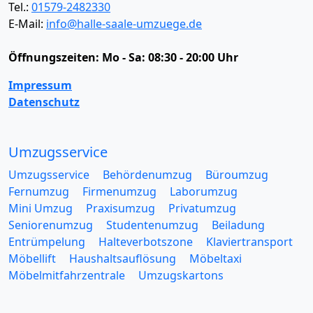
Tel.:
01579-2482330
E-Mail:
info@halle-saale-umzuege.de
Öffnungszeiten:
Mo - Sa: 08:30 - 20:00 Uhr
Impressum
Datenschutz
Umzugsservice
Umzugsservice
Behördenumzug
Büroumzug
Fernumzug
Firmenumzug
Laborumzug
Mini Umzug
Praxisumzug
Privatumzug
Seniorenumzug
Studentenumzug
Beiladung
Entrümpelung
Halteverbotszone
Klaviertransport
Möbellift
Haushaltsauflösung
Möbeltaxi
Möbelmitfahrzentrale
Umzugskartons