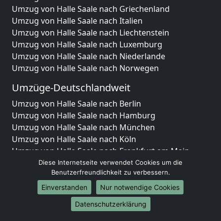
Umzug von Halle Saale nach Griechenland
Umzug von Halle Saale nach Italien
Umzug von Halle Saale nach Liechtenstein
Umzug von Halle Saale nach Luxemburg
Umzug von Halle Saale nach Niederlande
Umzug von Halle Saale nach Norwegen
Umzüge-Deutschlandweit
Umzug von Halle Saale nach Berlin
Umzug von Halle Saale nach Hamburg
Umzug von Halle Saale nach München
Umzug von Halle Saale nach Köln
Umzug von Halle Saale nach Frankfurt am Main
Umzug von Halle Saale nach Stuttgart
Diese Internetseite verwendet Cookies um die
Benutzerfreundlichkeit zu verbessern.
Umzug von Halle Saale nach Düsseldorf
Umzug von Halle Saale nach Leipzig
Einverstanden
Nur notwendige Cookies
Umzug von Halle Saale nach Dortmund
Datenschutzerklärung
Umzug von Halle Saale nach Essen