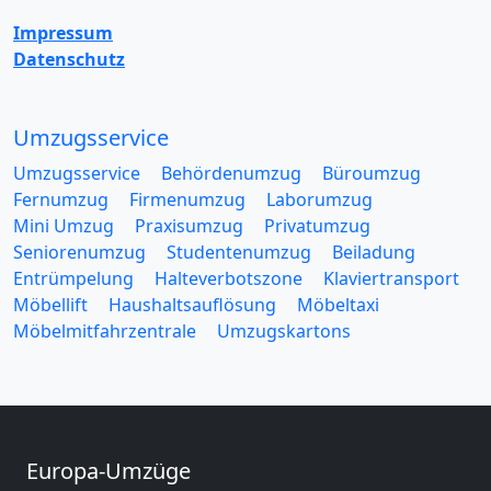
Impressum
Datenschutz
Umzugsservice
Umzugsservice
Behördenumzug
Büroumzug
Fernumzug
Firmenumzug
Laborumzug
Mini Umzug
Praxisumzug
Privatumzug
Seniorenumzug
Studentenumzug
Beiladung
Entrümpelung
Halteverbotszone
Klaviertransport
Möbellift
Haushaltsauflösung
Möbeltaxi
Möbelmitfahrzentrale
Umzugskartons
Europa-Umzüge