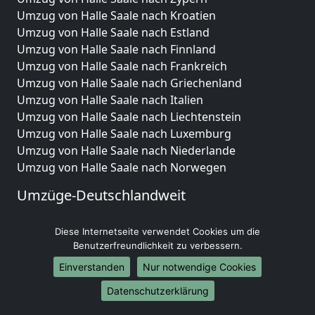
Umzug von Halle Saale nach Kroatien
Umzug von Halle Saale nach Estland
Umzug von Halle Saale nach Finnland
Umzug von Halle Saale nach Frankreich
Umzug von Halle Saale nach Griechenland
Umzug von Halle Saale nach Italien
Umzug von Halle Saale nach Liechtenstein
Umzug von Halle Saale nach Luxemburg
Umzug von Halle Saale nach Niederlande
Umzug von Halle Saale nach Norwegen
Umzüge-Deutschlandweit
Umzug von Halle Saale nach Berlin
Diese Internetseite verwendet Cookies um die
Umzug von Halle Saale nach Hamburg
Benutzerfreundlichkeit zu verbessern.
Umzug von Halle Saale nach München
Umzug von Halle Saale nach Köln
Einverstanden
Nur notwendige Cookies
Umzug von Halle Saale nach Frankfurt am Main
Datenschutzerklärung
Umzug von Halle Saale nach Stuttgart