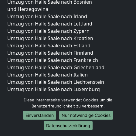
Umzug von Halle Saale nach Bosnien
und Herzegowina
Umzug von Halle Saale nach Irland
Umzug von Halle Saale nach Lettland
Umzug von Halle Saale nach Zypern
Umzug von Halle Saale nach Kroatien
Umzug von Halle Saale nach Estland
Umzug von Halle Saale nach Finnland
Umzug von Halle Saale nach Frankreich
Umzug von Halle Saale nach Griechenland
Umzug von Halle Saale nach Italien
Umzug von Halle Saale nach Liechtenstein
Umzug von Halle Saale nach Luxemburg
Umzug von Halle Saale nach Niederlande
Diese Internetseite verwendet Cookies um die
Umzug von Halle Saale nach Norwegen
Benutzerfreundlichkeit zu verbessern.
Umzüge-Deutschlandweit
Einverstanden
Nur notwendige Cookies
Umzug von Halle Saale nach Berlin
Datenschutzerklärung
Umzug von Halle Saale nach Hamburg