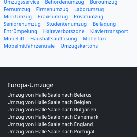
Umzugsservice
Behördenumzug
Büroumzug
Fernumzug
Firmenumzug
Laborumzug
Mini Umzug
Praxisumzug
Privatumzug
Seniorenumzug
Studentenumzug
Beiladung
Entrümpelung
Halteverbotszone
Klaviertransport
Möbellift
Haushaltsauflösung
Möbeltaxi
Möbelmitfahrzentrale
Umzugskartons
Europa-Umzüge
Umzug von Halle Saale nach Belarus
Umzug von Halle Saale nach Belgien
Umzug von Halle Saale nach Bulgarien
Umzug von Halle Saale nach Dänemark
Umzug von Halle Saale nach England
Umzug von Halle Saale nach Portugal