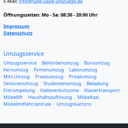
E-Mail:
info@halle-saale-umzuege.de
Öffnungszeiten:
Mo - Sa: 08:30 - 20:00 Uhr
Impressum
Datenschutz
Umzugsservice
Umzugsservice
Behördenumzug
Büroumzug
Fernumzug
Firmenumzug
Laborumzug
Mini Umzug
Praxisumzug
Privatumzug
Seniorenumzug
Studentenumzug
Beiladung
Entrümpelung
Halteverbotszone
Klaviertransport
Möbellift
Haushaltsauflösung
Möbeltaxi
Möbelmitfahrzentrale
Umzugskartons