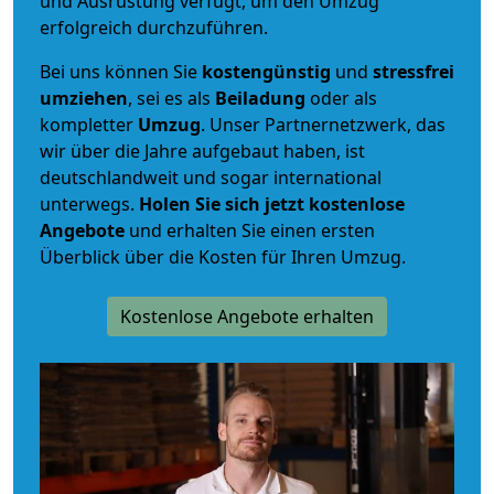
und Ausrüstung verfügt, um den Umzug
erfolgreich durchzuführen.
Bei uns können Sie
kostengünstig
und
stressfrei
umziehen
, sei es als
Beiladung
oder als
kompletter
Umzug
. Unser Partnernetzwerk, das
wir über die Jahre aufgebaut haben, ist
deutschlandweit und sogar international
unterwegs.
Holen Sie sich jetzt kostenlose
Angebote
und erhalten Sie einen ersten
Überblick über die Kosten für Ihren Umzug.
Kostenlose Angebote erhalten