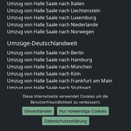
Umzug von Halle Saale nach Italien
Umzug von Halle Saale nach Liechtenstein
Umzug von Halle Saale nach Luxemburg
Umzug von Halle Saale nach Niederlande
Umzug von Halle Saale nach Norwegen
Umzüge-Deutschlandweit
Umzug von Halle Saale nach Berlin
Umzug von Halle Saale nach Hamburg
Umzug von Halle Saale nach München
Umzug von Halle Saale nach Köln
Umzug von Halle Saale nach Frankfurt am Main
Umzug von Halle Saale nach Stuttgart
Umzug von Halle Saale nach Düsseldorf
Diese Internetseite verwendet Cookies um die
Umzug von Halle Saale nach Leipzig
Benutzerfreundlichkeit zu verbessern.
Umzug von Halle Saale nach Dortmund
Einverstanden
Nur notwendige Cookies
Umzug von Halle Saale nach Essen
Datenschutzerklärung
Umzug von Halle Saale nach Bremen
Umzug von Halle Saale nach Dresden