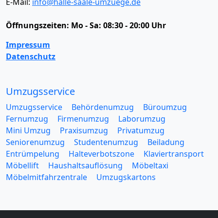
E-Mail:
info@halle-saale-umzuege.de
Öffnungszeiten:
Mo - Sa: 08:30 - 20:00 Uhr
Impressum
Datenschutz
Umzugsservice
Umzugsservice
Behördenumzug
Büroumzug
Fernumzug
Firmenumzug
Laborumzug
Mini Umzug
Praxisumzug
Privatumzug
Seniorenumzug
Studentenumzug
Beiladung
Entrümpelung
Halteverbotszone
Klaviertransport
Möbellift
Haushaltsauflösung
Möbeltaxi
Möbelmitfahrzentrale
Umzugskartons