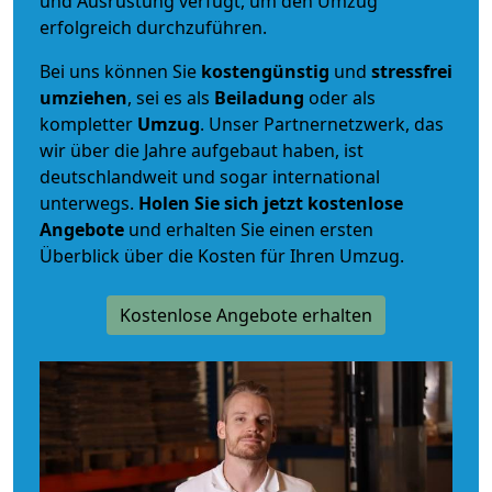
und Ausrüstung verfügt, um den Umzug
erfolgreich durchzuführen.
Bei uns können Sie
kostengünstig
und
stressfrei
umziehen
, sei es als
Beiladung
oder als
kompletter
Umzug
. Unser Partnernetzwerk, das
wir über die Jahre aufgebaut haben, ist
deutschlandweit und sogar international
unterwegs.
Holen Sie sich jetzt kostenlose
Angebote
und erhalten Sie einen ersten
Überblick über die Kosten für Ihren Umzug.
Kostenlose Angebote erhalten