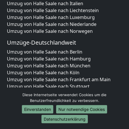
Umzug von Halle Saale nach Italien
Umzug von Halle Saale nach Liechtenstein
Umzug von Halle Saale nach Luxemburg
Umzug von Halle Saale nach Niederlande
Umzug von Halle Saale nach Norwegen
Umzüge-Deutschlandweit
Umzug von Halle Saale nach Berlin
Umzug von Halle Saale nach Hamburg
Umzug von Halle Saale nach München
Umzug von Halle Saale nach Köln
Umzug von Halle Saale nach Frankfurt am Main
Umzug von Halle Saale nach Stuttgart
Umzug von Halle Saale nach Düsseldorf
Diese Internetseite verwendet Cookies um die
Umzug von Halle Saale nach Leipzig
Benutzerfreundlichkeit zu verbessern.
Umzug von Halle Saale nach Dortmund
Einverstanden
Nur notwendige Cookies
Umzug von Halle Saale nach Essen
Datenschutzerklärung
Umzug von Halle Saale nach Bremen
Umzug von Halle Saale nach Dresden