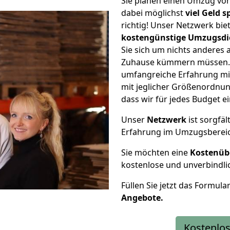
Sie planen einen Umzug von
dabei möglichst
viel Geld 
richtig! Unser Netzwerk bi
kostengünstige Umzugsdi
Sie sich um nichts anderes 
Zuhause kümmern müssen. W
umfangreiche Erfahrung mi
mit jeglicher Größenordnun
dass wir für jedes Budget 
Unser
Netzwerk
ist sorgfäl
Erfahrung im Umzugsberei
Sie möchten eine
Kostenüb
kostenlose und unverbindli
Füllen Sie jetzt das Formula
Angebote.
Kostenlos