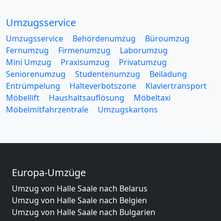
Umzugsservice
Umzugsservice
Behördenumzug
Büroumzug
Fernumzug
Firmenumzug
Laborumzug
Mini Umzug
Praxisumzug
Privatumzug
Seniorenumzug
Studentenumzug
Beiladung
Entrümpelung
Halteverbotszone
Klaviertransport
Möbellift
Haushaltsauflösung
Möbeltaxi
Möbelmitfahrzentrale
Umzugskartons
Europa-Umzüge
Umzug von Halle Saale nach Belarus
Umzug von Halle Saale nach Belgien
Umzug von Halle Saale nach Bulgarien