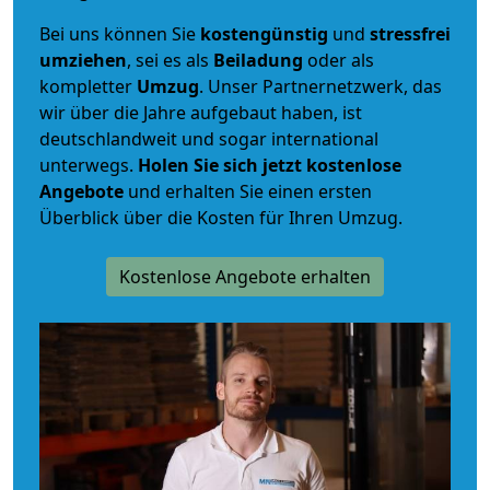
Bei uns können Sie
kostengünstig
und
stressfrei
umziehen
, sei es als
Beiladung
oder als
kompletter
Umzug
. Unser Partnernetzwerk, das
wir über die Jahre aufgebaut haben, ist
deutschlandweit und sogar international
unterwegs.
Holen Sie sich jetzt kostenlose
Angebote
und erhalten Sie einen ersten
Überblick über die Kosten für Ihren Umzug.
Kostenlose Angebote erhalten