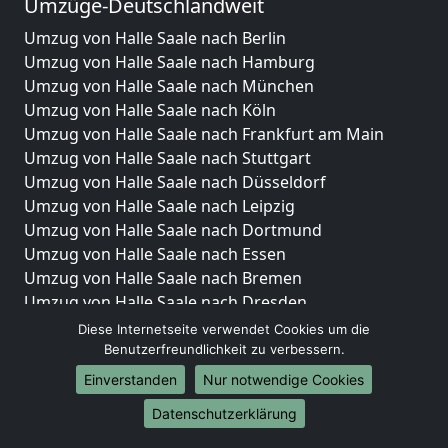
Umzüge-Deutschlandweit
Umzug von Halle Saale nach Berlin
Umzug von Halle Saale nach Hamburg
Umzug von Halle Saale nach München
Umzug von Halle Saale nach Köln
Umzug von Halle Saale nach Frankfurt am Main
Umzug von Halle Saale nach Stuttgart
Umzug von Halle Saale nach Düsseldorf
Umzug von Halle Saale nach Leipzig
Umzug von Halle Saale nach Dortmund
Umzug von Halle Saale nach Essen
Umzug von Halle Saale nach Bremen
Umzug von Halle Saale nach Dresden
Umzug von Halle Saale nach Hannover
Diese Internetseite verwendet Cookies um die
Umzug von Halle Saale nach Nürnberg
Benutzerfreundlichkeit zu verbessern.
Umzug von Halle Saale nach Duisburg
Einverstanden
Nur notwendige Cookies
Umzug von Halle Saale nach Bochum
Datenschutzerklärung
Umzug von Halle Saale nach Wuppertal
Umzug von Halle Saale nach Bielefeld