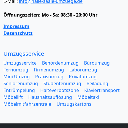
E-Mail:
info@halle-saale-umzuege.de
Öffnungszeiten:
Mo - Sa: 08:30 - 20:00 Uhr
Impressum
Datenschutz
Umzugsservice
Umzugsservice
Behördenumzug
Büroumzug
Fernumzug
Firmenumzug
Laborumzug
Mini Umzug
Praxisumzug
Privatumzug
Seniorenumzug
Studentenumzug
Beiladung
Entrümpelung
Halteverbotszone
Klaviertransport
Möbellift
Haushaltsauflösung
Möbeltaxi
Möbelmitfahrzentrale
Umzugskartons