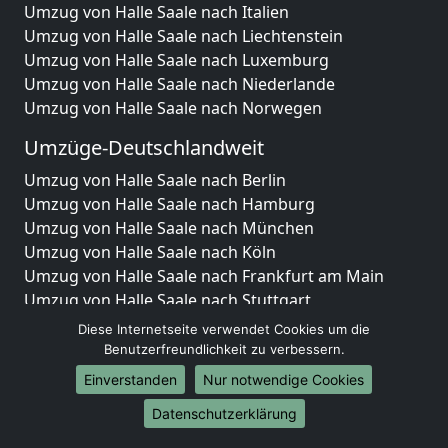
Umzug von Halle Saale nach Italien
Umzug von Halle Saale nach Liechtenstein
Umzug von Halle Saale nach Luxemburg
Umzug von Halle Saale nach Niederlande
Umzug von Halle Saale nach Norwegen
Umzüge-Deutschlandweit
Umzug von Halle Saale nach Berlin
Umzug von Halle Saale nach Hamburg
Umzug von Halle Saale nach München
Umzug von Halle Saale nach Köln
Umzug von Halle Saale nach Frankfurt am Main
Umzug von Halle Saale nach Stuttgart
Umzug von Halle Saale nach Düsseldorf
Diese Internetseite verwendet Cookies um die
Umzug von Halle Saale nach Leipzig
Benutzerfreundlichkeit zu verbessern.
Umzug von Halle Saale nach Dortmund
Einverstanden
Nur notwendige Cookies
Umzug von Halle Saale nach Essen
Datenschutzerklärung
Umzug von Halle Saale nach Bremen
Umzug von Halle Saale nach Dresden