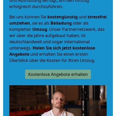
und Ausrüstung verfügt, um den Umzug
erfolgreich durchzuführen.
Bei uns können Sie
kostengünstig
und
stressfrei
umziehen
, sei es als
Beiladung
oder als
kompletter
Umzug
. Unser Partnernetzwerk, das
wir über die Jahre aufgebaut haben, ist
deutschlandweit und sogar international
unterwegs.
Holen Sie sich jetzt kostenlose
Angebote
und erhalten Sie einen ersten
Überblick über die Kosten für Ihren Umzug.
Kostenlose Angebote erhalten