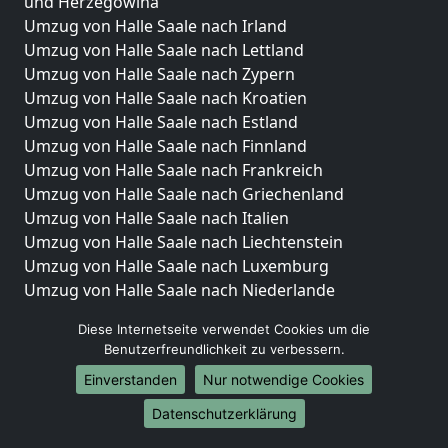
und Herzegowina
Umzug von Halle Saale nach Irland
Umzug von Halle Saale nach Lettland
Umzug von Halle Saale nach Zypern
Umzug von Halle Saale nach Kroatien
Umzug von Halle Saale nach Estland
Umzug von Halle Saale nach Finnland
Umzug von Halle Saale nach Frankreich
Umzug von Halle Saale nach Griechenland
Umzug von Halle Saale nach Italien
Umzug von Halle Saale nach Liechtenstein
Umzug von Halle Saale nach Luxemburg
Umzug von Halle Saale nach Niederlande
Umzug von Halle Saale nach Norwegen
Diese Internetseite verwendet Cookies um die
Umzüge-Deutschlandweit
Benutzerfreundlichkeit zu verbessern.
Einverstanden
Nur notwendige Cookies
Umzug von Halle Saale nach Berlin
Umzug von Halle Saale nach Hamburg
Datenschutzerklärung
Umzug von Halle Saale nach München