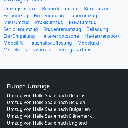
Umzugsservice
Behördenumzug
Büroumzug
Fernumzug
Firmenumzug
Laborumzug
Mini Umzug
Praxisumzug
Privatumzug
Seniorenumzug
Studentenumzug
Beiladung
Entrümpelung
Halteverbotszone
Klaviertransport
Möbellift
Haushaltsauflösung
Möbeltaxi
Möbelmitfahrzentrale
Umzugskartons
Europa-Umzüge
Umzug von Halle Saale nach Belarus
Umzug von Halle Saale nach Belgien
Umzug von Halle Saale nach Bulgarien
Umzug von Halle Saale nach Dänemark
Umzug von Halle Saale nach England