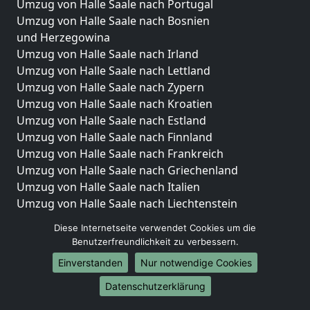
Umzug von Halle Saale nach Portugal
Umzug von Halle Saale nach Bosnien
und Herzegowina
Umzug von Halle Saale nach Irland
Umzug von Halle Saale nach Lettland
Umzug von Halle Saale nach Zypern
Umzug von Halle Saale nach Kroatien
Umzug von Halle Saale nach Estland
Umzug von Halle Saale nach Finnland
Umzug von Halle Saale nach Frankreich
Umzug von Halle Saale nach Griechenland
Umzug von Halle Saale nach Italien
Umzug von Halle Saale nach Liechtenstein
Umzug von Halle Saale nach Luxemburg
Diese Internetseite verwendet Cookies um die
Umzug von Halle Saale nach Niederlande
Benutzerfreundlichkeit zu verbessern.
Umzug von Halle Saale nach Norwegen
Einverstanden
Nur notwendige Cookies
Umzüge-Deutschlandweit
Datenschutzerklärung
Umzug von Halle Saale nach Berlin