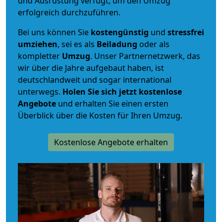
und Ausrüstung verfügt, um den Umzug
erfolgreich durchzuführen.
Bei uns können Sie
kostengünstig
und
stressfrei
umziehen
, sei es als
Beiladung
oder als
kompletter
Umzug
. Unser Partnernetzwerk, das
wir über die Jahre aufgebaut haben, ist
deutschlandweit und sogar international
unterwegs.
Holen Sie sich jetzt kostenlose
Angebote
und erhalten Sie einen ersten
Überblick über die Kosten für Ihren Umzug.
Kostenlose Angebote erhalten