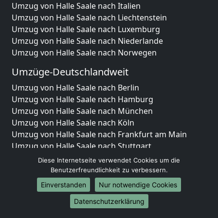
Umzug von Halle Saale nach Italien
Umzug von Halle Saale nach Liechtenstein
Umzug von Halle Saale nach Luxemburg
Umzug von Halle Saale nach Niederlande
Umzug von Halle Saale nach Norwegen
Umzüge-Deutschlandweit
Umzug von Halle Saale nach Berlin
Umzug von Halle Saale nach Hamburg
Umzug von Halle Saale nach München
Umzug von Halle Saale nach Köln
Umzug von Halle Saale nach Frankfurt am Main
Umzug von Halle Saale nach Stuttgart
Umzug von Halle Saale nach Düsseldorf
Diese Internetseite verwendet Cookies um die
Umzug von Halle Saale nach Leipzig
Benutzerfreundlichkeit zu verbessern.
Umzug von Halle Saale nach Dortmund
Einverstanden
Nur notwendige Cookies
Umzug von Halle Saale nach Essen
Datenschutzerklärung
Umzug von Halle Saale nach Bremen
Umzug von Halle Saale nach Dresden