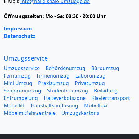
E-Mail:
info@halle-saale-umzuege.de
Öffnungszeiten:
Mo - Sa: 08:30 - 20:00 Uhr
Impressum
Datenschutz
Umzugsservice
Umzugsservice
Behördenumzug
Büroumzug
Fernumzug
Firmenumzug
Laborumzug
Mini Umzug
Praxisumzug
Privatumzug
Seniorenumzug
Studentenumzug
Beiladung
Entrümpelung
Halteverbotszone
Klaviertransport
Möbellift
Haushaltsauflösung
Möbeltaxi
Möbelmitfahrzentrale
Umzugskartons