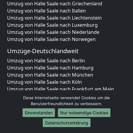
Umzug von Halle Saale nach Griechenland
Umzug von Halle Saale nach Italien
Umzug von Halle Saale nach Liechtenstein
Umzug von Halle Saale nach Luxemburg
Umzug von Halle Saale nach Niederlande
Umzug von Halle Saale nach Norwegen
Umzüge-Deutschlandweit
Umzug von Halle Saale nach Berlin
Umzug von Halle Saale nach Hamburg
Umzug von Halle Saale nach München
Umzug von Halle Saale nach Köln
Umzug von Halle Saale nach Frankfurt am Main
Umzug von Halle Saale nach Stuttgart
Diese Internetseite verwendet Cookies um die
Umzug von Halle Saale nach Düsseldorf
Benutzerfreundlichkeit zu verbessern.
Umzug von Halle Saale nach Leipzig
Einverstanden
Nur notwendige Cookies
Umzug von Halle Saale nach Dortmund
Datenschutzerklärung
Umzug von Halle Saale nach Essen
Umzug von Halle Saale nach Bremen