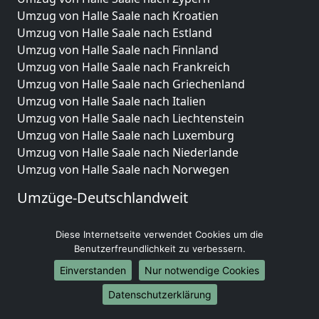
Umzug von Halle Saale nach Kroatien
Umzug von Halle Saale nach Estland
Umzug von Halle Saale nach Finnland
Umzug von Halle Saale nach Frankreich
Umzug von Halle Saale nach Griechenland
Umzug von Halle Saale nach Italien
Umzug von Halle Saale nach Liechtenstein
Umzug von Halle Saale nach Luxemburg
Umzug von Halle Saale nach Niederlande
Umzug von Halle Saale nach Norwegen
Umzüge-Deutschlandweit
Umzug von Halle Saale nach Berlin
Diese Internetseite verwendet Cookies um die
Umzug von Halle Saale nach Hamburg
Benutzerfreundlichkeit zu verbessern.
Umzug von Halle Saale nach München
Umzug von Halle Saale nach Köln
Einverstanden
Nur notwendige Cookies
Umzug von Halle Saale nach Frankfurt am Main
Datenschutzerklärung
Umzug von Halle Saale nach Stuttgart