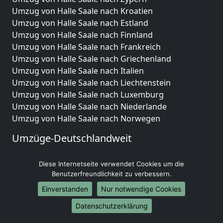
Umzug von Halle Saale nach Kroatien
Umzug von Halle Saale nach Estland
Umzug von Halle Saale nach Finnland
Umzug von Halle Saale nach Frankreich
Umzug von Halle Saale nach Griechenland
Umzug von Halle Saale nach Italien
Umzug von Halle Saale nach Liechtenstein
Umzug von Halle Saale nach Luxemburg
Umzug von Halle Saale nach Niederlande
Umzug von Halle Saale nach Norwegen
Umzüge-Deutschlandweit
Umzug von Halle Saale nach Berlin
Diese Internetseite verwendet Cookies um die
Umzug von Halle Saale nach Hamburg
Benutzerfreundlichkeit zu verbessern.
Umzug von Halle Saale nach München
Umzug von Halle Saale nach Köln
Einverstanden
Nur notwendige Cookies
Umzug von Halle Saale nach Frankfurt am Main
Datenschutzerklärung
Umzug von Halle Saale nach Stuttgart