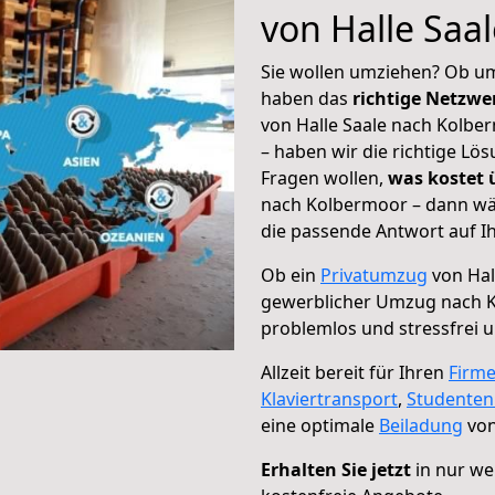
von Halle Saa
Sie wollen umziehen? Ob um
haben das
richtige Netzw
von Halle Saale nach Kolbe
– haben wir die richtige Lö
Fragen wollen,
was kostet
nach Kolbermoor – dann wäh
die passende Antwort auf Ih
Ob ein
Privatumzug
von Hal
gewerblicher Umzug nach 
problemlos und stressfrei 
Allzeit bereit für Ihren
Firm
Klaviertransport
,
Studente
eine optimale
Beiladung
von
Erhalten Sie jetzt
in nur we