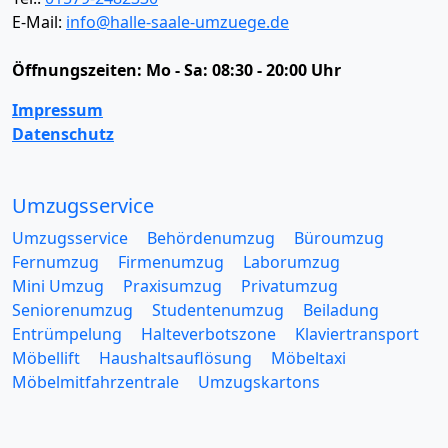
E-Mail:
info@halle-saale-umzuege.de
Öffnungszeiten:
Mo - Sa: 08:30 - 20:00 Uhr
Impressum
Datenschutz
Umzugsservice
Umzugsservice
Behördenumzug
Büroumzug
Fernumzug
Firmenumzug
Laborumzug
Mini Umzug
Praxisumzug
Privatumzug
Seniorenumzug
Studentenumzug
Beiladung
Entrümpelung
Halteverbotszone
Klaviertransport
Möbellift
Haushaltsauflösung
Möbeltaxi
Möbelmitfahrzentrale
Umzugskartons