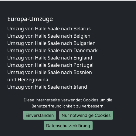
Europa-Umzüge
Umzug von Halle Saale nach Belarus
Umzug von Halle Saale nach Belgien
Umzug von Halle Saale nach Bulgarien
Umzug von Halle Saale nach Dänemark
Umzug von Halle Saale nach England
Umzug von Halle Saale nach Portugal
Umzug von Halle Saale nach Bosnien
und Herzegowina
Umzug von Halle Saale nach Irland
Umzug von Halle Saale nach Lettland
Diese Internetseite verwendet Cookies um die
Umzug von Halle Saale nach Zypern
Benutzerfreundlichkeit zu verbessern.
Umzug von Halle Saale nach Kroatien
Umzug von Halle Saale nach Estland
Einverstanden
Nur notwendige Cookies
Umzug von Halle Saale nach Finnland
Datenschutzerklärung
Umzug von Halle Saale nach Frankreich