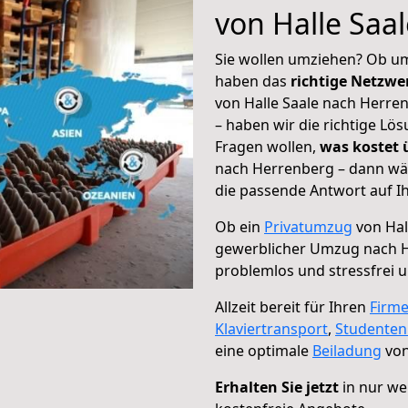
von Halle Saa
Sie wollen umziehen? Ob um
haben das
richtige Netzw
von Halle Saale nach Herre
– haben wir die richtige Lö
Fragen wollen,
was kostet
nach Herrenberg – dann wäh
die passende Antwort auf Ih
Ob ein
Privatumzug
von Hal
gewerblicher Umzug nach 
problemlos und stressfrei 
Allzeit bereit für Ihren
Firm
Klaviertransport
,
Studente
eine optimale
Beiladung
von
Erhalten Sie jetzt
in nur we