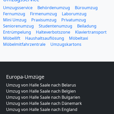
Umzugsservice
Behördenumzug
Büroumzug
Fernumzug
Firmenumzug
Laborumzug
Mini Umzug
Praxisumzug
Privatumzug
Seniorenumzug
Studentenumzug
Beiladung
Entrümpelung
Halteverbotszone
Klaviertransport
Möbellift
Haushaltsauflösung
Möbeltaxi
Möbelmitfahrzentrale
Umzugskartons
Europa-Umzüge
Umzug von Halle Saale nach Belarus
Umzug von Halle Saale nach Belgien
Umzug von Halle Saale nach Bulgarien
Umzug von Halle Saale nach Dänemark
Umzug von Halle Saale nach England