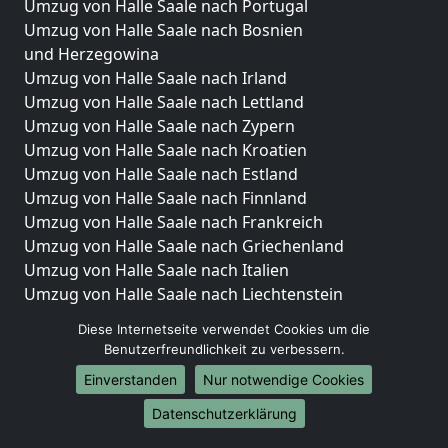
Umzug von Halle Saale nach Portugal
Umzug von Halle Saale nach Bosnien
und Herzegowina
Umzug von Halle Saale nach Irland
Umzug von Halle Saale nach Lettland
Umzug von Halle Saale nach Zypern
Umzug von Halle Saale nach Kroatien
Umzug von Halle Saale nach Estland
Umzug von Halle Saale nach Finnland
Umzug von Halle Saale nach Frankreich
Umzug von Halle Saale nach Griechenland
Umzug von Halle Saale nach Italien
Umzug von Halle Saale nach Liechtenstein
Umzug von Halle Saale nach Luxemburg
Diese Internetseite verwendet Cookies um die
Umzug von Halle Saale nach Niederlande
Benutzerfreundlichkeit zu verbessern.
Umzug von Halle Saale nach Norwegen
Einverstanden
Nur notwendige Cookies
Umzüge-Deutschlandweit
Datenschutzerklärung
Umzug von Halle Saale nach Berlin