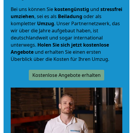
Bei uns können Sie
kostengünstig
und
stressfrei
umziehen
, sei es als
Beiladung
oder als
kompletter
Umzug
. Unser Partnernetzwerk, das
wir über die Jahre aufgebaut haben, ist
deutschlandweit und sogar international
unterwegs.
Holen Sie sich jetzt kostenlose
Angebote
und erhalten Sie einen ersten
Überblick über die Kosten für Ihren Umzug.
Kostenlose Angebote erhalten