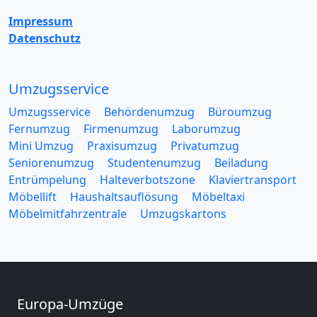
Impressum
Datenschutz
Umzugsservice
Umzugsservice
Behördenumzug
Büroumzug
Fernumzug
Firmenumzug
Laborumzug
Mini Umzug
Praxisumzug
Privatumzug
Seniorenumzug
Studentenumzug
Beiladung
Entrümpelung
Halteverbotszone
Klaviertransport
Möbellift
Haushaltsauflösung
Möbeltaxi
Möbelmitfahrzentrale
Umzugskartons
Europa-Umzüge