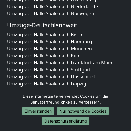
Umzug von Halle Saale nach Niederlande
Umzug von Halle Saale nach Norwegen
Umzüge-Deutschlandweit
Umzug von Halle Saale nach Berlin
Umzug von Halle Saale nach Hamburg
Umzug von Halle Saale nach München
Umzug von Halle Saale nach Köln
Umzug von Halle Saale nach Frankfurt am Main
Umzug von Halle Saale nach Stuttgart
Umzug von Halle Saale nach Düsseldorf
Umzug von Halle Saale nach Leipzig
Umzug von Halle Saale nach Dortmund
Diese Internetseite verwendet Cookies um die
Umzug von Halle Saale nach Essen
Benutzerfreundlichkeit zu verbessern.
Umzug von Halle Saale nach Bremen
Umzug von Halle Saale nach Dresden
Einverstanden
Nur notwendige Cookies
Umzug von Halle Saale nach Hannover
Datenschutzerklärung
Umzug von Halle Saale nach Nürnberg