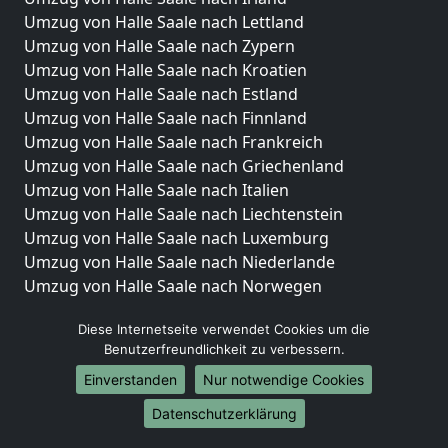
Umzug von Halle Saale nach Lettland
Umzug von Halle Saale nach Zypern
Umzug von Halle Saale nach Kroatien
Umzug von Halle Saale nach Estland
Umzug von Halle Saale nach Finnland
Umzug von Halle Saale nach Frankreich
Umzug von Halle Saale nach Griechenland
Umzug von Halle Saale nach Italien
Umzug von Halle Saale nach Liechtenstein
Umzug von Halle Saale nach Luxemburg
Umzug von Halle Saale nach Niederlande
Umzug von Halle Saale nach Norwegen
Umzüge-Deutschlandweit
Diese Internetseite verwendet Cookies um die
Benutzerfreundlichkeit zu verbessern.
Umzug von Halle Saale nach Berlin
Umzug von Halle Saale nach Hamburg
Einverstanden
Nur notwendige Cookies
Umzug von Halle Saale nach München
Datenschutzerklärung
Umzug von Halle Saale nach Köln