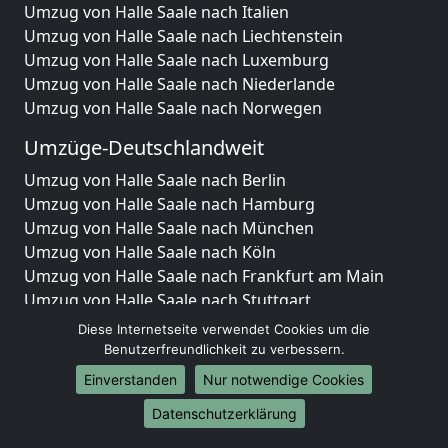
Umzug von Halle Saale nach Italien
Umzug von Halle Saale nach Liechtenstein
Umzug von Halle Saale nach Luxemburg
Umzug von Halle Saale nach Niederlande
Umzug von Halle Saale nach Norwegen
Umzüge-Deutschlandweit
Umzug von Halle Saale nach Berlin
Umzug von Halle Saale nach Hamburg
Umzug von Halle Saale nach München
Umzug von Halle Saale nach Köln
Umzug von Halle Saale nach Frankfurt am Main
Umzug von Halle Saale nach Stuttgart
Umzug von Halle Saale nach Düsseldorf
Diese Internetseite verwendet Cookies um die
Umzug von Halle Saale nach Leipzig
Benutzerfreundlichkeit zu verbessern.
Umzug von Halle Saale nach Dortmund
Einverstanden
Nur notwendige Cookies
Umzug von Halle Saale nach Essen
Datenschutzerklärung
Umzug von Halle Saale nach Bremen
Umzug von Halle Saale nach Dresden