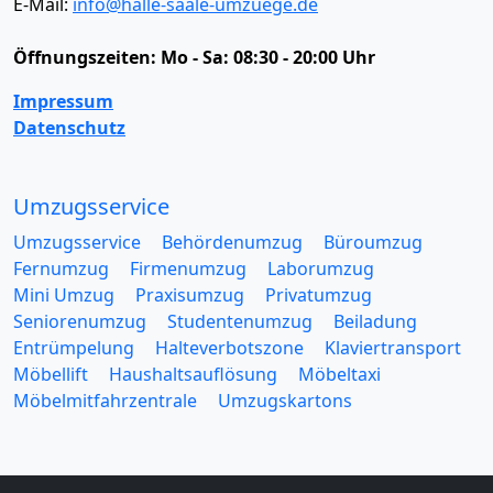
E-Mail:
info@halle-saale-umzuege.de
Öffnungszeiten:
Mo - Sa: 08:30 - 20:00 Uhr
Impressum
Datenschutz
Umzugsservice
Umzugsservice
Behördenumzug
Büroumzug
Fernumzug
Firmenumzug
Laborumzug
Mini Umzug
Praxisumzug
Privatumzug
Seniorenumzug
Studentenumzug
Beiladung
Entrümpelung
Halteverbotszone
Klaviertransport
Möbellift
Haushaltsauflösung
Möbeltaxi
Möbelmitfahrzentrale
Umzugskartons