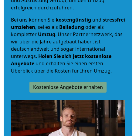
und Ausrüstung verfügt, um den Umzug
erfolgreich durchzuführen.
Bei uns können Sie
kostengünstig
und
stressfrei
umziehen
, sei es als
Beiladung
oder als
kompletter
Umzug
. Unser Partnernetzwerk, das
wir über die Jahre aufgebaut haben, ist
deutschlandweit und sogar international
unterwegs.
Holen Sie sich jetzt kostenlose
Angebote
und erhalten Sie einen ersten
Überblick über die Kosten für Ihren Umzug.
Kostenlose Angebote erhalten