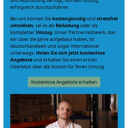
und Ausrüstung verfügt, um den Umzug
erfolgreich durchzuführen.
Bei uns können Sie
kostengünstig
und
stressfrei
umziehen
, sei es als
Beiladung
oder als
kompletter
Umzug
. Unser Partnernetzwerk, das
wir über die Jahre aufgebaut haben, ist
deutschlandweit und sogar international
unterwegs.
Holen Sie sich jetzt kostenlose
Angebote
und erhalten Sie einen ersten
Überblick über die Kosten für Ihren Umzug.
Kostenlose Angebote erhalten