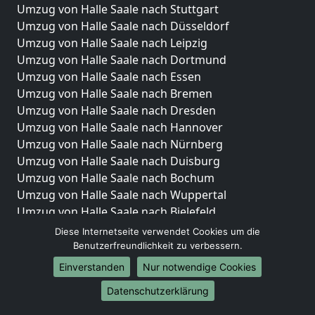
Umzug von Halle Saale nach Stuttgart
Umzug von Halle Saale nach Düsseldorf
Umzug von Halle Saale nach Leipzig
Umzug von Halle Saale nach Dortmund
Umzug von Halle Saale nach Essen
Umzug von Halle Saale nach Bremen
Umzug von Halle Saale nach Dresden
Umzug von Halle Saale nach Hannover
Umzug von Halle Saale nach Nürnberg
Umzug von Halle Saale nach Duisburg
Umzug von Halle Saale nach Bochum
Umzug von Halle Saale nach Wuppertal
Umzug von Halle Saale nach Bielefeld
Umzug von Halle Saale nach Bonn
Diese Internetseite verwendet Cookies um die
Umzug von Halle Saale nach Münster
Benutzerfreundlichkeit zu verbessern.
Einverstanden
Nur notwendige Cookies
Internationale-Umzüge
Datenschutzerklärung
Umzug von Halle Saale nach Brasilien
Umzug von Halle Saale nach Brunei Darussalam