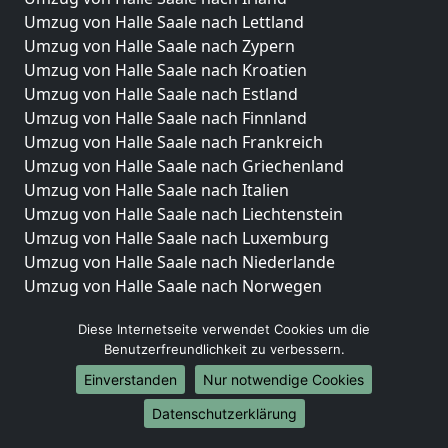
Umzug von Halle Saale nach Lettland
Umzug von Halle Saale nach Zypern
Umzug von Halle Saale nach Kroatien
Umzug von Halle Saale nach Estland
Umzug von Halle Saale nach Finnland
Umzug von Halle Saale nach Frankreich
Umzug von Halle Saale nach Griechenland
Umzug von Halle Saale nach Italien
Umzug von Halle Saale nach Liechtenstein
Umzug von Halle Saale nach Luxemburg
Umzug von Halle Saale nach Niederlande
Umzug von Halle Saale nach Norwegen
Umzüge-Deutschlandweit
Diese Internetseite verwendet Cookies um die
Benutzerfreundlichkeit zu verbessern.
Umzug von Halle Saale nach Berlin
Umzug von Halle Saale nach Hamburg
Einverstanden
Nur notwendige Cookies
Umzug von Halle Saale nach München
Datenschutzerklärung
Umzug von Halle Saale nach Köln