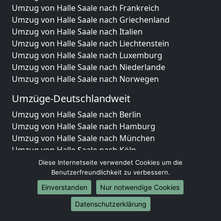
Umzug von Halle Saale nach Frankreich
Umzug von Halle Saale nach Griechenland
Umzug von Halle Saale nach Italien
Umzug von Halle Saale nach Liechtenstein
Umzug von Halle Saale nach Luxemburg
Umzug von Halle Saale nach Niederlande
Umzug von Halle Saale nach Norwegen
Umzüge-Deutschlandweit
Umzug von Halle Saale nach Berlin
Umzug von Halle Saale nach Hamburg
Umzug von Halle Saale nach München
Umzug von Halle Saale nach Köln
Umzug von Halle Saale nach Frankfurt am Main
Diese Internetseite verwendet Cookies um die
Umzug von Halle Saale nach Stuttgart
Benutzerfreundlichkeit zu verbessern.
Umzug von Halle Saale nach Düsseldorf
Einverstanden
Nur notwendige Cookies
Umzug von Halle Saale nach Leipzig
Datenschutzerklärung
Umzug von Halle Saale nach Dortmund
Umzug von Halle Saale nach Essen