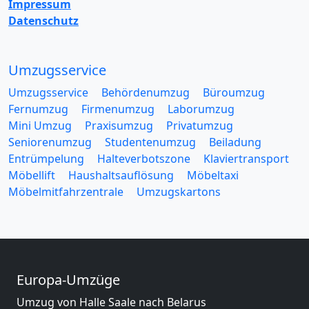
Impressum
Datenschutz
Umzugsservice
Umzugsservice
Behördenumzug
Büroumzug
Fernumzug
Firmenumzug
Laborumzug
Mini Umzug
Praxisumzug
Privatumzug
Seniorenumzug
Studentenumzug
Beiladung
Entrümpelung
Halteverbotszone
Klaviertransport
Möbellift
Haushaltsauflösung
Möbeltaxi
Möbelmitfahrzentrale
Umzugskartons
Europa-Umzüge
Umzug von Halle Saale nach Belarus