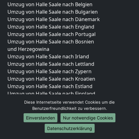
Umzug von Halle Saale nach Belgien
Umzug von Halle Saale nach Bulgarien
Umzug von Halle Saale nach Dänemark
Umzug von Halle Saale nach England
Umzug von Halle Saale nach Portugal
Umzug von Halle Saale nach Bosnien
und Herzegowina
Umzug von Halle Saale nach Irland
Umzug von Halle Saale nach Lettland
Umzug von Halle Saale nach Zypern
Umzug von Halle Saale nach Kroatien
Umzug von Halle Saale nach Estland
Umzug von Halle Saale nach Finnland
Umzug von Halle Saale nach Frankreich
Diese Internetseite verwendet Cookies um die
Umzug von Halle Saale nach Griechenland
Benutzerfreundlichkeit zu verbessern.
Umzug von Halle Saale nach Italien
Einverstanden
Nur notwendige Cookies
Umzug von Halle Saale nach Liechtenstein
Datenschutzerklärung
Umzug von Halle Saale nach Luxemburg
Umzug von Halle Saale nach Niederlande