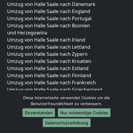
Umzug von Halle Saale nach Dänemark
Umzug von Halle Saale nach England
Umzug von Halle Saale nach Portugal
Umzug von Halle Saale nach Bosnien
und Herzegowina
Umzug von Halle Saale nach Irland
Umzug von Halle Saale nach Lettland
Umzug von Halle Saale nach Zypern
Umzug von Halle Saale nach Kroatien
Umzug von Halle Saale nach Estland
Umzug von Halle Saale nach Finnland
Umzug von Halle Saale nach Frankreich
Umzug von Halle Saale nach Griechenland
Umzug von Halle Saale nach Italien
Diese Internetseite verwendet Cookies um die
Umzug von Halle Saale nach Liechtenstein
Benutzerfreundlichkeit zu verbessern.
Umzug von Halle Saale nach Luxemburg
Einverstanden
Nur notwendige Cookies
Umzug von Halle Saale nach Niederlande
Datenschutzerklärung
Umzug von Halle Saale nach Norwegen