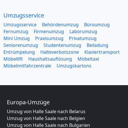
Umzugsservice
Umzugsservice
Behördenumzug
Büroumzug
Fernumzug
Firmenumzug
Laborumzug
Mini Umzug
Praxisumzug
Privatumzug
Seniorenumzug
Studentenumzug
Beiladung
Entrümpelung
Halteverbotszone
Klaviertransport
Möbellift
Haushaltsauflösung
Möbeltaxi
Möbelmitfahrzentrale
Umzugskartons
Europa-Umzüge
Umzug von Halle Saale nach Belarus
Umzug von Halle Saale nach Belgien
Umzug von Halle Saale nach Bulgarien