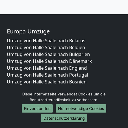
Europa-Umzüge
Umzug von Halle Saale nach Belarus
Umzug von Halle Saale nach Belgien
Umzug von Halle Saale nach Bulgarien
Umzug von Halle Saale nach Dänemark
Umzug von Halle Saale nach England
Umzug von Halle Saale nach Portugal
Umzug von Halle Saale nach Bosnien
und Herzegowina
Diese Internetseite verwendet Cookies um die
Umzug von Halle Saale nach Irland
Benutzerfreundlichkeit zu verbessern.
Umzug von Halle Saale nach Lettland
Umzug von Halle Saale nach Zypern
Einverstanden
Nur notwendige Cookies
Umzug von Halle Saale nach Kroatien
Datenschutzerklärung
Umzug von Halle Saale nach Estland