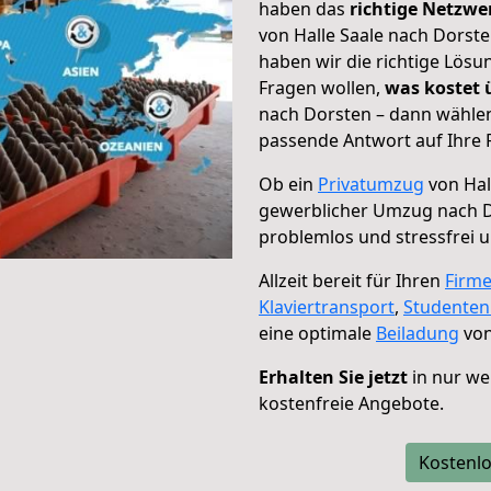
haben das
richtige Netzw
von Halle Saale nach Dorste
haben wir die richtige Lösu
Fragen wollen,
was kostet
nach Dorsten – dann wählen
passende Antwort auf Ihre 
Ob ein
Privatumzug
von Hal
gewerblicher Umzug nach 
problemlos und stressfrei 
Allzeit bereit für Ihren
Firm
Klaviertransport
,
Studente
eine optimale
Beiladung
von
Erhalten Sie jetzt
in nur we
kostenfreie Angebote.
Kostenlo