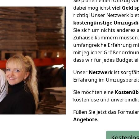
Sie planen einen Umzug vo
dabei möglichst
viel Geld 
richtig! Unser Netzwerk bi
kostengünstige Umzugsdi
Sie sich um nichts anderes 
Zuhause kümmern müssen. W
umfangreiche Erfahrung mi
mit jeglicher Größenordnun
dass wir für jedes Budget 
Unser
Netzwerk
ist sorgfäl
Erfahrung im Umzugsberei
Sie möchten eine
Kostenüb
kostenlose und unverbindli
Füllen Sie jetzt das Formula
Angebote.
Kostenlos