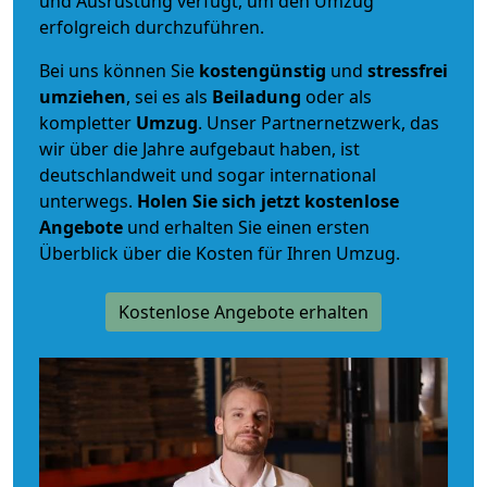
und Ausrüstung verfügt, um den Umzug
erfolgreich durchzuführen.
Bei uns können Sie
kostengünstig
und
stressfrei
umziehen
, sei es als
Beiladung
oder als
kompletter
Umzug
. Unser Partnernetzwerk, das
wir über die Jahre aufgebaut haben, ist
deutschlandweit und sogar international
unterwegs.
Holen Sie sich jetzt kostenlose
Angebote
und erhalten Sie einen ersten
Überblick über die Kosten für Ihren Umzug.
Kostenlose Angebote erhalten