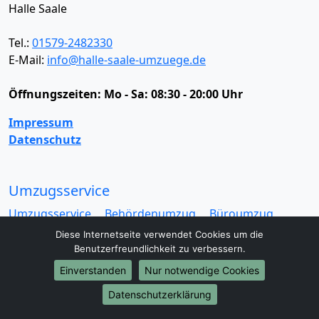
Halle Saale
Tel.:
01579-2482330
E-Mail:
info@halle-saale-umzuege.de
Öffnungszeiten:
Mo - Sa: 08:30 - 20:00 Uhr
Impressum
Datenschutz
Umzugsservice
Umzugsservice
Behördenumzug
Büroumzug
Fernumzug
Firmenumzug
Laborumzug
Diese Internetseite verwendet Cookies um die
Mini Umzug
Praxisumzug
Privatumzug
Benutzerfreundlichkeit zu verbessern.
Seniorenumzug
Studentenumzug
Beiladung
Einverstanden
Nur notwendige Cookies
Entrümpelung
Halteverbotszone
Klaviertransport
Datenschutzerklärung
Möbellift
Haushaltsauflösung
Möbeltaxi
Möbelmitfahrzentrale
Umzugskartons