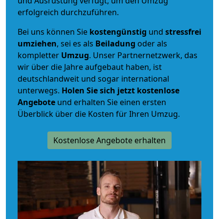
und Ausrüstung verfügt, um den Umzug
erfolgreich durchzuführen.
Bei uns können Sie
kostengünstig
und
stressfrei
umziehen
, sei es als
Beiladung
oder als
kompletter
Umzug
. Unser Partnernetzwerk, das
wir über die Jahre aufgebaut haben, ist
deutschlandweit und sogar international
unterwegs.
Holen Sie sich jetzt kostenlose
Angebote
und erhalten Sie einen ersten
Überblick über die Kosten für Ihren Umzug.
Kostenlose Angebote erhalten