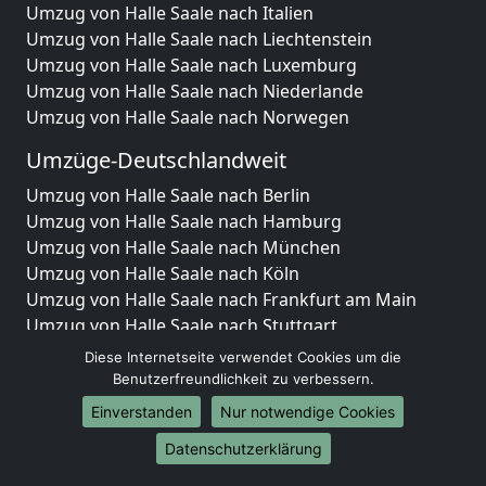
Umzug von Halle Saale nach Italien
Umzug von Halle Saale nach Liechtenstein
Umzug von Halle Saale nach Luxemburg
Umzug von Halle Saale nach Niederlande
Umzug von Halle Saale nach Norwegen
Umzüge-Deutschlandweit
Umzug von Halle Saale nach Berlin
Umzug von Halle Saale nach Hamburg
Umzug von Halle Saale nach München
Umzug von Halle Saale nach Köln
Umzug von Halle Saale nach Frankfurt am Main
Umzug von Halle Saale nach Stuttgart
Umzug von Halle Saale nach Düsseldorf
Diese Internetseite verwendet Cookies um die
Umzug von Halle Saale nach Leipzig
Benutzerfreundlichkeit zu verbessern.
Umzug von Halle Saale nach Dortmund
Einverstanden
Nur notwendige Cookies
Umzug von Halle Saale nach Essen
Datenschutzerklärung
Umzug von Halle Saale nach Bremen
Umzug von Halle Saale nach Dresden