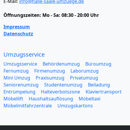
E-Mail:
info@halle-saale-umzuege.de
Öffnungszeiten:
Mo - Sa: 08:30 - 20:00 Uhr
Impressum
Datenschutz
Umzugsservice
Umzugsservice
Behördenumzug
Büroumzug
Fernumzug
Firmenumzug
Laborumzug
Mini Umzug
Praxisumzug
Privatumzug
Seniorenumzug
Studentenumzug
Beiladung
Entrümpelung
Halteverbotszone
Klaviertransport
Möbellift
Haushaltsauflösung
Möbeltaxi
Möbelmitfahrzentrale
Umzugskartons