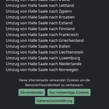
Umzug von Halle Saale nach Lettland
Umzug von Halle Saale nach Zypern
Umzug von Halle Saale nach Kroatien
Umzug von Halle Saale nach Estland
Umzug von Halle Saale nach Finnland
Umzug von Halle Saale nach Frankreich
Umzug von Halle Saale nach Griechenland
Umzug von Halle Saale nach Italien
Umzug von Halle Saale nach Liechtenstein
Umzug von Halle Saale nach Luxemburg
Umzug von Halle Saale nach Niederlande
Umzug von Halle Saale nach Norwegen
Umzüge-Deutschlandweit
Diese Internetseite verwendet Cookies um die
Benutzerfreundlichkeit zu verbessern.
Umzug von Halle Saale nach Berlin
Umzug von Halle Saale nach Hamburg
Einverstanden
Nur notwendige Cookies
Umzug von Halle Saale nach München
Datenschutzerklärung
Umzug von Halle Saale nach Köln