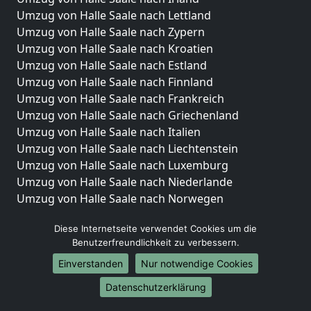
Umzug von Halle Saale nach Lettland
Umzug von Halle Saale nach Zypern
Umzug von Halle Saale nach Kroatien
Umzug von Halle Saale nach Estland
Umzug von Halle Saale nach Finnland
Umzug von Halle Saale nach Frankreich
Umzug von Halle Saale nach Griechenland
Umzug von Halle Saale nach Italien
Umzug von Halle Saale nach Liechtenstein
Umzug von Halle Saale nach Luxemburg
Umzug von Halle Saale nach Niederlande
Umzug von Halle Saale nach Norwegen
Umzüge-Deutschlandweit
Diese Internetseite verwendet Cookies um die
Benutzerfreundlichkeit zu verbessern.
Umzug von Halle Saale nach Berlin
Umzug von Halle Saale nach Hamburg
Einverstanden
Nur notwendige Cookies
Umzug von Halle Saale nach München
Datenschutzerklärung
Umzug von Halle Saale nach Köln