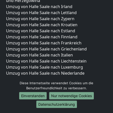
und Herzegowina
Umzug von Halle Saale nach Irland
Umzug von Halle Saale nach Lettland
Umzug von Halle Saale nach Zypern
Umzug von Halle Saale nach Kroatien
Umzug von Halle Saale nach Estland
Umzug von Halle Saale nach Finnland
Umzug von Halle Saale nach Frankreich
Umzug von Halle Saale nach Griechenland
Umzug von Halle Saale nach Italien
Umzug von Halle Saale nach Liechtenstein
Umzug von Halle Saale nach Luxemburg
Umzug von Halle Saale nach Niederlande
Umzug von Halle Saale nach Norwegen
Diese Internetseite verwendet Cookies um die
Umzüge-Deutschlandweit
Benutzerfreundlichkeit zu verbessern.
Einverstanden
Nur notwendige Cookies
Umzug von Halle Saale nach Berlin
Umzug von Halle Saale nach Hamburg
Datenschutzerklärung
Umzug von Halle Saale nach München