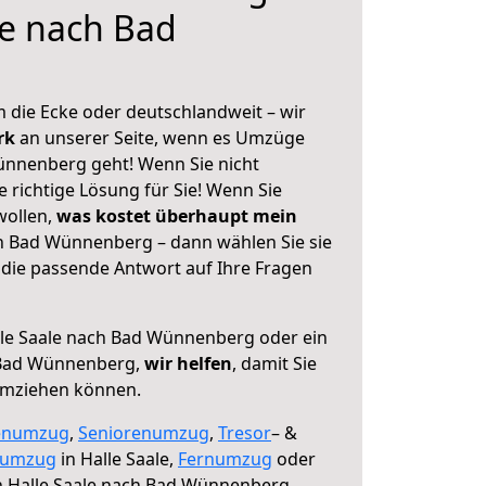
le nach Bad
 die Ecke oder deutschlandweit – wir
erk
an unserer Seite, wenn es Umzüge
ünnenberg geht! Wenn Sie nicht
e richtige Lösung für Sie! Wenn Sie
wollen,
was kostet überhaupt mein
h Bad Wünnenberg – dann wählen Sie sie
die passende Antwort auf Ihre Fragen
le Saale nach Bad Wünnenberg oder ein
 Bad Wünnenberg,
wir helfen
, damit Sie
umziehen können.
enumzug
,
Seniorenumzug
,
Tresor
– &
numzug
in Halle Saale,
Fernumzug
oder
 Halle Saale nach Bad Wünnenberg.