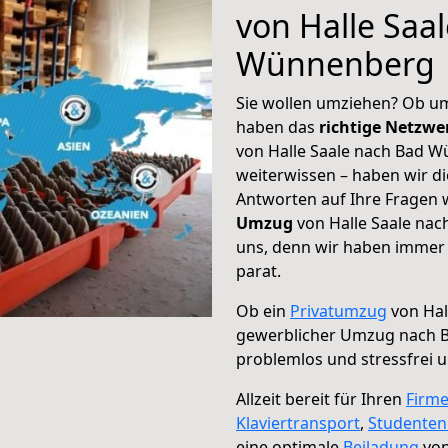
von Halle Saa
Wünnenberg
Sie wollen umziehen? Ob um
haben das
richtige Netzw
von Halle Saale nach Bad W
weiterwissen – haben wir di
Antworten auf Ihre Fragen 
Umzug
von Halle Saale nac
uns, denn wir haben immer 
parat.
Ob ein
Privatumzug
von Hal
gewerblicher Umzug nach
problemlos und stressfrei 
Allzeit bereit für Ihren
Firm
Klaviertransport
,
Studente
eine optimale
Beiladung
von