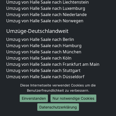
Umzug von Halle Saale nach Liechtenstein
Umzug von Halle Saale nach Luxemburg
Umzug von Halle Saale nach Niederlande
Umzug von Halle Saale nach Norwegen
Umzüge-Deutschlandweit
Umzug von Halle Saale nach Berlin
Umzug von Halle Saale nach Hamburg
Umzug von Halle Saale nach München
Umzug von Halle Saale nach Köln
Umzug von Halle Saale nach Frankfurt am Main
Umzug von Halle Saale nach Stuttgart
Umzug von Halle Saale nach Düsseldorf
Umzug von Halle Saale nach Leipzig
Diese Internetseite verwendet Cookies um die
Umzug von Halle Saale nach Dortmund
Benutzerfreundlichkeit zu verbessern.
Umzug von Halle Saale nach Essen
Einverstanden
Nur notwendige Cookies
Umzug von Halle Saale nach Bremen
Umzug von Halle Saale nach Dresden
Datenschutzerklärung
Umzug von Halle Saale nach Hannover