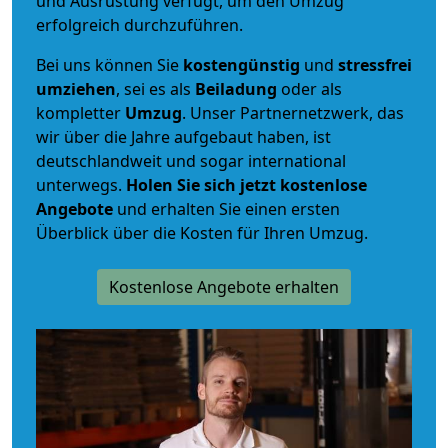
und Ausrüstung verfügt, um den Umzug
erfolgreich durchzuführen.
Bei uns können Sie
kostengünstig
und
stressfrei
umziehen
, sei es als
Beiladung
oder als
kompletter
Umzug
. Unser Partnernetzwerk, das
wir über die Jahre aufgebaut haben, ist
deutschlandweit und sogar international
unterwegs.
Holen Sie sich jetzt kostenlose
Angebote
und erhalten Sie einen ersten
Überblick über die Kosten für Ihren Umzug.
Kostenlose Angebote erhalten