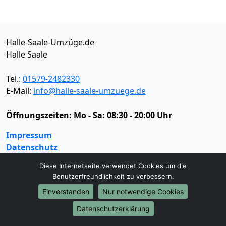
Halle-Saale-Umzüge.de
Halle Saale
Tel.:
01579-2482330
E-Mail:
info@halle-saale-umzuege.de
Öffnungszeiten:
Mo - Sa: 08:30 - 20:00 Uhr
Impressum
Datenschutz
Diese Internetseite verwendet Cookies um die
Benutzerfreundlichkeit zu verbessern.
Umzugsservice
Einverstanden
Nur notwendige Cookies
Umzugsservice
Behördenumzug
Büroumzug
Datenschutzerklärung
Fernumzug
Firmenumzug
Laborumzug
Mini Umzug
Praxisumzug
Privatumzug