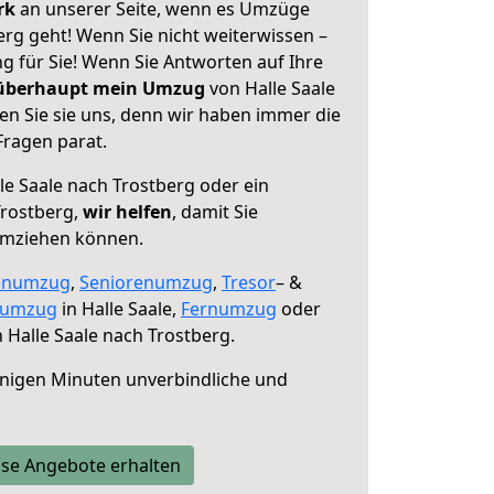
erk
an unserer Seite, wenn es Umzüge
erg geht! Wenn Sie nicht weiterwissen –
ng für Sie! Wenn Sie Antworten auf Ihre
 überhaupt mein Umzug
von Halle Saale
en Sie sie uns, denn wir haben immer die
Fragen parat.
le Saale nach Trostberg oder ein
rostberg,
wir helfen
, damit Sie
umziehen können.
enumzug
,
Seniorenumzug
,
Tresor
– &
numzug
in Halle Saale,
Fernumzug
oder
 Halle Saale nach Trostberg.
nigen Minuten unverbindliche und
se Angebote erhalten