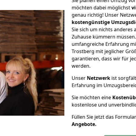
Sie planen einen Umzug von
möchten dabei möglichst
v
genau richtig! Unser Netzw
kostengünstige Umzugsdi
Sie sich um nichts anderes 
Zuhause kümmern müssen. W
umfangreiche Erfahrung mi
Trostberg mit jeglicher G
garantieren, dass wir für j
werden.
Unser
Netzwerk
ist sorgfäl
Erfahrung im Umzugsberei
Sie möchten eine
Kostenüb
kostenlose und unverbindli
Füllen Sie jetzt das Formula
Angebote.