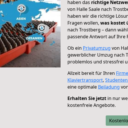
haben das
richtige Netzw
von Halle Saale nach Trostb
haben wir die richtige Lösu
Fragen wollen,
was kostet
nach Trostberg – dann wähl
passende Antwort auf Ihre 
Ob ein
Privatumzug
von Hal
gewerblicher Umzug nach T
problemlos und stressfrei 
Allzeit bereit für Ihren
Firm
Klaviertransport
,
Studente
eine optimale
Beiladung
von
Erhalten Sie jetzt
in nur we
kostenfreie Angebote.
Kostenlo