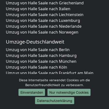
Umzug von Halle Saale nach Griechenland
Umzug von Halle Saale nach Italien
Umzug von Halle Saale nach Liechtenstein
Umzug von Halle Saale nach Luxemburg
Umzug von Halle Saale nach Niederlande
Umzug von Halle Saale nach Norwegen
Umzüge-Deutschlandweit
Umzug von Halle Saale nach Berlin
Umzug von Halle Saale nach Hamburg
Umzug von Halle Saale nach München
Umzug von Halle Saale nach Köln
Umzug von Halle Saale nach Frankfurt am Main
Umzug von Halle Saale nach Stuttgart
Diese Internetseite verwendet Cookies um die
Umzug von Halle Saale nach Düsseldorf
Benutzerfreundlichkeit zu verbessern.
Umzug von Halle Saale nach Leipzig
Einverstanden
Nur notwendige Cookies
Umzug von Halle Saale nach Dortmund
Datenschutzerklärung
Umzug von Halle Saale nach Essen
Umzug von Halle Saale nach Bremen