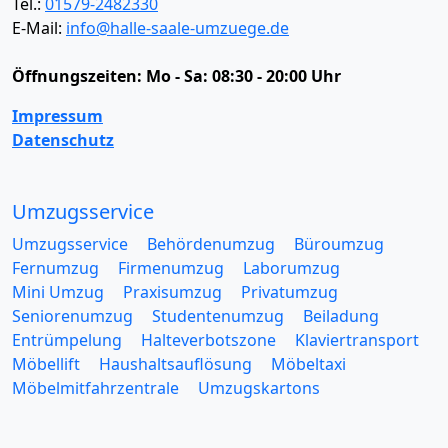
Tel.:
01579-2482330
E-Mail:
info@halle-saale-umzuege.de
Öffnungszeiten:
Mo - Sa: 08:30 - 20:00 Uhr
Impressum
Datenschutz
Umzugsservice
Umzugsservice
Behördenumzug
Büroumzug
Fernumzug
Firmenumzug
Laborumzug
Mini Umzug
Praxisumzug
Privatumzug
Seniorenumzug
Studentenumzug
Beiladung
Entrümpelung
Halteverbotszone
Klaviertransport
Möbellift
Haushaltsauflösung
Möbeltaxi
Möbelmitfahrzentrale
Umzugskartons