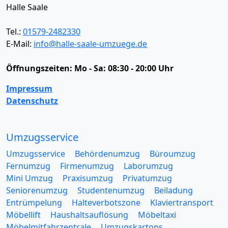
Halle Saale
Tel.:
01579-2482330
E-Mail:
info@halle-saale-umzuege.de
Öffnungszeiten:
Mo - Sa: 08:30 - 20:00 Uhr
Impressum
Datenschutz
Umzugsservice
Umzugsservice
Behördenumzug
Büroumzug
Fernumzug
Firmenumzug
Laborumzug
Mini Umzug
Praxisumzug
Privatumzug
Seniorenumzug
Studentenumzug
Beiladung
Entrümpelung
Halteverbotszone
Klaviertransport
Möbellift
Haushaltsauflösung
Möbeltaxi
Möbelmitfahrzentrale
Umzugskartons