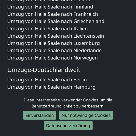
Umzug von Halle Saale nach Finnland
Umzug von Halle Saale nach Frankreich
Umzug von Halle Saale nach Griechenland
Umzug von Halle Saale nach Italien
Umzug von Halle Saale nach Liechtenstein
Umzug von Halle Saale nach Luxemburg
Umzug von Halle Saale nach Niederlande
Umzug von Halle Saale nach Norwegen
Umzüge-Deutschlandweit
Umzug von Halle Saale nach Berlin
Umzug von Halle Saale nach Hamburg
Umzug von Halle Saale nach München
Diese Internetseite verwendet Cookies um die
Umzug von Halle Saale nach Köln
Benutzerfreundlichkeit zu verbessern.
Umzug von Halle Saale nach Frankfurt am Main
Umzug von Halle Saale nach Stuttgart
Einverstanden
Nur notwendige Cookies
Umzug von Halle Saale nach Düsseldorf
Datenschutzerklärung
Umzug von Halle Saale nach Leipzig