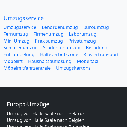
Umzugsservice
Umzugsservice
Behördenumzug
Büroumzug
Fernumzug
Firmenumzug
Laborumzug
Mini Umzug
Praxisumzug
Privatumzug
Seniorenumzug
Studentenumzug
Beiladung
Entrümpelung
Halteverbotszone
Klaviertransport
Möbellift
Haushaltsauflösung
Möbeltaxi
Möbelmitfahrzentrale
Umzugskartons
Europa-Umzüge
Umzug von Halle Saale nach Belarus
Umzug von Halle Saale nach Belgien
Umzug von Halle Saale nach Bulgarien