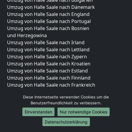
Umzug von Halle Saale nach Dänemark
Umzug von Halle Saale nach England
Umzug von Halle Saale nach Portugal
Umzug von Halle Saale nach Bosnien
und Herzegowina
Umzug von Halle Saale nach Irland
Umzug von Halle Saale nach Lettland
Umzug von Halle Saale nach Zypern
Umzug von Halle Saale nach Kroatien
Umzug von Halle Saale nach Estland
Umzug von Halle Saale nach Finnland
Umzug von Halle Saale nach Frankreich
Umzug von Halle Saale nach Griechenland
Diese Internetseite verwendet Cookies um die
Umzug von Halle Saale nach Italien
Benutzerfreundlichkeit zu verbessern.
Umzug von Halle Saale nach Liechtenstein
Einverstanden
Nur notwendige Cookies
Umzug von Halle Saale nach Luxemburg
Umzug von Halle Saale nach Niederlande
Datenschutzerklärung
Umzug von Halle Saale nach Norwegen