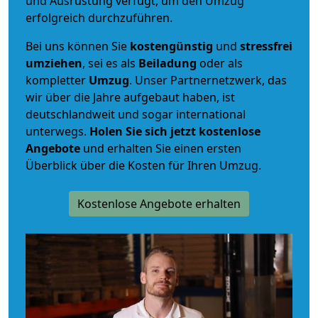
und Ausrüstung verfügt, um den Umzug
erfolgreich durchzuführen.
Bei uns können Sie
kostengünstig
und
stressfrei
umziehen
, sei es als
Beiladung
oder als
kompletter
Umzug
. Unser Partnernetzwerk, das
wir über die Jahre aufgebaut haben, ist
deutschlandweit und sogar international
unterwegs.
Holen Sie sich jetzt kostenlose
Angebote
und erhalten Sie einen ersten
Überblick über die Kosten für Ihren Umzug.
Kostenlose Angebote erhalten