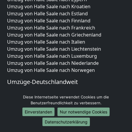
Umzug von Halle Saale nach Kroatien
Umzug von Halle Saale nach Estland
Umzug von Halle Saale nach Finnland
Umzug von Halle Saale nach Frankreich
Umzug von Halle Saale nach Griechenland
Umzug von Halle Saale nach Italien
Umzug von Halle Saale nach Liechtenstein
Umzug von Halle Saale nach Luxemburg
Umzug von Halle Saale nach Niederlande
Umzug von Halle Saale nach Norwegen
Umzüge-Deutschlandweit
Umzug von Halle Saale nach Berlin
Diese Internetseite verwendet Cookies um die
Umzug von Halle Saale nach Hamburg
Benutzerfreundlichkeit zu verbessern.
Umzug von Halle Saale nach München
Umzug von Halle Saale nach Köln
Einverstanden
Nur notwendige Cookies
Umzug von Halle Saale nach Frankfurt am Main
Datenschutzerklärung
Umzug von Halle Saale nach Stuttgart