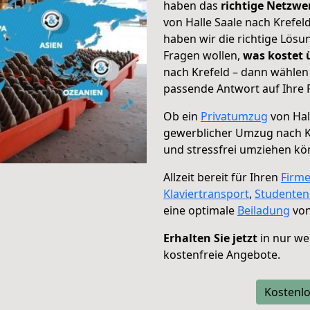
haben das
richtige Netzw
von Halle Saale nach Krefel
haben wir die richtige Lösu
Fragen wollen,
was kostet
nach Krefeld – dann wählen 
passende Antwort auf Ihre 
Ob ein
Privatumzug
von Hal
gewerblicher Umzug nach K
und stressfrei umziehen kö
Allzeit bereit für Ihren
Firm
Klaviertransport
,
Studente
eine optimale
Beiladung
von
Erhalten Sie jetzt
in nur we
kostenfreie Angebote.
Kostenlo