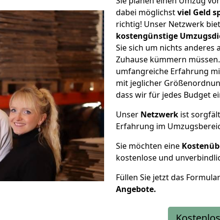
Sie planen einen Umzug von
dabei möglichst
viel Geld 
richtig! Unser Netzwerk bi
kostengünstige Umzugsdi
Sie sich um nichts anderes 
Zuhause kümmern müssen. W
umfangreiche Erfahrung mi
mit jeglicher Größenordnun
dass wir für jedes Budget 
Unser
Netzwerk
ist sorgfäl
Erfahrung im Umzugsberei
Sie möchten eine
Kostenüb
kostenlose und unverbindli
Füllen Sie jetzt das Formula
Angebote.
Kostenlos