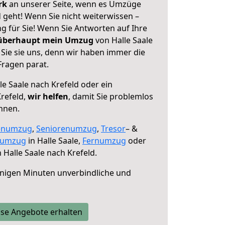
erk
an unserer Seite, wenn es Umzüge
d geht! Wenn Sie nicht weiterwissen –
ng für Sie! Wenn Sie Antworten auf Ihre
 überhaupt mein Umzug
von Halle Saale
Sie sie uns, denn wir haben immer die
Fragen parat.
le Saale nach Krefeld oder ein
refeld,
wir helfen
, damit Sie problemlos
nnen.
enumzug
,
Seniorenumzug
,
Tresor
– &
numzug
in Halle Saale,
Fernumzug
oder
 Halle Saale nach Krefeld.
nigen Minuten unverbindliche und
se Angebote erhalten