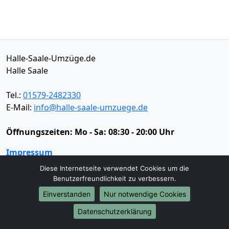
Halle-Saale-Umzüge.de
Halle Saale
Tel.:
01579-2482330
E-Mail:
info@halle-saale-umzuege.de
Öffnungszeiten:
Mo - Sa: 08:30 - 20:00 Uhr
Impressum
Datenschutz
Diese Internetseite verwendet Cookies um die
Benutzerfreundlichkeit zu verbessern.
Einverstanden
Nur notwendige Cookies
Umzugsservice
Datenschutzerklärung
Umzugsservice
Behördenumzug
Büroumzug