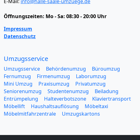
E-Mail:
info@halle-saale-umzuege.de
Öffnungszeiten:
Mo - Sa: 08:30 - 20:00 Uhr
Impressum
Datenschutz
Umzugsservice
Umzugsservice
Behördenumzug
Büroumzug
Fernumzug
Firmenumzug
Laborumzug
Mini Umzug
Praxisumzug
Privatumzug
Seniorenumzug
Studentenumzug
Beiladung
Entrümpelung
Halteverbotszone
Klaviertransport
Möbellift
Haushaltsauflösung
Möbeltaxi
Möbelmitfahrzentrale
Umzugskartons