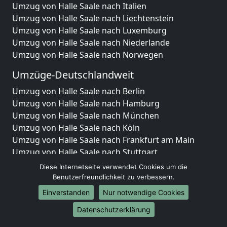
Umzug von Halle Saale nach Italien
Umzug von Halle Saale nach Liechtenstein
Umzug von Halle Saale nach Luxemburg
Umzug von Halle Saale nach Niederlande
Umzug von Halle Saale nach Norwegen
Umzüge-Deutschlandweit
Umzug von Halle Saale nach Berlin
Umzug von Halle Saale nach Hamburg
Umzug von Halle Saale nach München
Umzug von Halle Saale nach Köln
Umzug von Halle Saale nach Frankfurt am Main
Umzug von Halle Saale nach Stuttgart
Umzug von Halle Saale nach Düsseldorf
Diese Internetseite verwendet Cookies um die
Umzug von Halle Saale nach Leipzig
Benutzerfreundlichkeit zu verbessern.
Umzug von Halle Saale nach Dortmund
Einverstanden
Nur notwendige Cookies
Umzug von Halle Saale nach Essen
Datenschutzerklärung
Umzug von Halle Saale nach Bremen
Umzug von Halle Saale nach Dresden