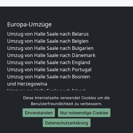
Europa-Umzüge
Umzug von Halle Saale nach Belarus
Umzug von Halle Saale nach Belgien
Umzug von Halle Saale nach Bulgarien
Umzug von Halle Saale nach Dänemark
Umzug von Halle Saale nach England
Umzug von Halle Saale nach Portugal
Umzug von Halle Saale nach Bosnien
und Herzegowina
Umzug von Halle Saale nach Irland
Umzug von Halle Saale nach Lettland
Diese Internetseite verwendet Cookies um die
Benutzerfreundlichkeit zu verbessern.
Umzug von Halle Saale nach Zypern
Umzug von Halle Saale nach Kroatien
Einverstanden
Nur notwendige Cookies
Umzug von Halle Saale nach Estland
Datenschutzerklärung
Umzug von Halle Saale nach Finnland